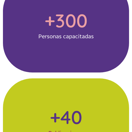
+
300
Personas capacitadas
+
40