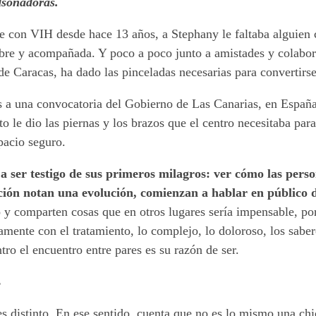
sonadoras.
 con VIH desde hace 13 años, a Stephany le faltaba alguien 
libre y acompañada. Y poco a poco junto a amistades y colabor
de Caracas, ha dado las pinceladas necesarias para convertirs
as a una convocatoria del Gobierno de Las Canarias, en España
to le dio las piernas y los brazos que el centro necesitaba pa
pacio seguro.
a ser testigo de sus primeros milagros: ver cómo las perso
ación notan una evolución, comienzan a hablar en público
 y comparten cosas que en otros lugares sería impensable, po
iamente con el tratamiento, lo complejo, lo doloroso, los sabe
tro el encuentro entre pares es su razón de ser.
s
s distinto. En ese sentido, cuenta que no es lo mismo una ch