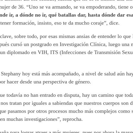
ujer de 36. “Uno se va armando, se va empoderando, tiene o
e ir, a dónde no ir, qué batallas dar, hasta dónde dar esa
tener formación, insisto, eso te da mucho coraje”, dice.
 clave, sobre todo, por esas mismas ansias de entender lo que
pués cursó un postgrado en Investigación Clínica, luego una 
 un diplomado en VIH, ITS (Infecciones de Transmisión Sexu
 Stephany hoy está más acompañado, a nivel de salud aún hay 
por hacer desde una perspectiva de género.
e todavía no han entrado en disputa, hay un camino que todav
os tratan por iguales a sabiendas que nuestros cuerpos son di
que pasamos por otros procesos mucho más complejos como s
sten muchas investigaciones”, reprocha.
ña para lograr atraer a más mujeres, pues por ahora la mayor