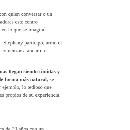
con quien conversar o un
adores este centro
e en lo que se imaginó.
. Stephany participó, armó el
ra comenzar a andar en
nas llegan siendo tímidas y
 de forma más natural
, se
r ejemplo, lo tedioso que
res propios de su experiencia.
ica de 20 años con un