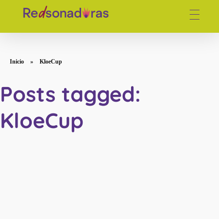
Red de periodistas venezolanas
Inicio
»
KloeCup
Posts tagged:
KloeCup