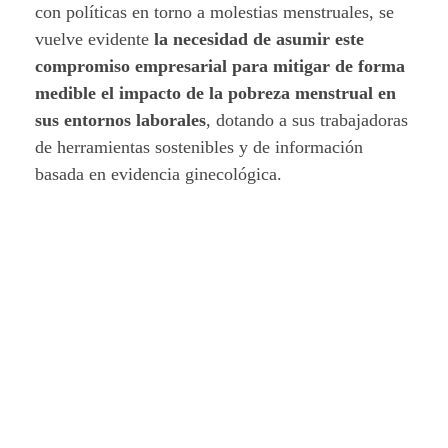
con políticas en torno a molestias menstruales, se
vuelve evidente
la necesidad de asumir este
compromiso empresarial para mitigar de forma
medible el impacto de la pobreza menstrual en
sus entornos laborales
, dotando a sus trabajadoras
de herramientas sostenibles y de información
basada en evidencia ginecológica.
Mujeres costureras en la fábrica de
comercialización y productos
menstruales de KloeCup. La California,
Caracas.
Al integrar dinámicas de concientización y
educación, el sector empresarial
no solo genera un
impacto social inmediato en la reducción de la