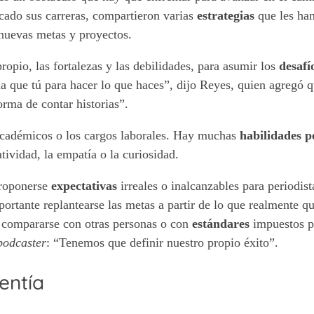
ado sus carreras, compartieron varias
estrategias
que les ha
 nuevas metas y proyectos.
ropio, las fortalezas y las debilidades, para asumir los
desafí
a que tú para hacer lo que haces”, dijo Reyes, quien agregó 
orma de contar historias”.
s académicos o los cargos laborales. Hay muchas
habilidades p
tividad, la empatía o la curiosidad.
proponerse
expectativas
irreales o inalcanzables para periodist
ortante replantearse las metas a partir de lo que realmente qu
e compararse con otras personas o con
estándares
impuestos p
podcaster
: “Tenemos que definir nuestro propio éxito”.
entía