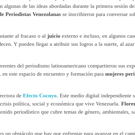
on algunas de las ideas abordadas durante la primera sesión d
e Periodistas Venezolanas
se inscribieron para conversar so
stante al fracaso o al
juicio
externo e incluso, en algunos cas
ecen. Y pueden llegar a atribuir sus logros a la suerte, al azar
eferentes del periodismo latinoamericano compartieron sus exp
, en este espacio de encuentro y formación para
mujeres peri
rectora de
Efecto Cocuyo
. Este medio digital independiente 
crisis política, social y económica que vive Venezuela.
Flore
enido periodístico que cubre temas de género, ambientales, s
s un obstáculo que hay que enfrentar para avanzar en el cam