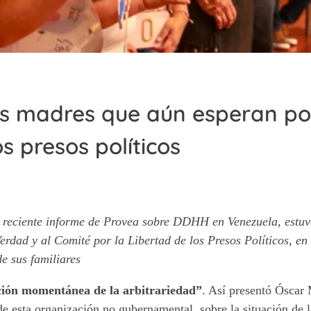
as madres que aún esperan po
os presos políticos
más reciente informe de Provea sobre DDHH en Venezuela, est
dad y al Comité por la Libertad de los Presos Políticos, en
e sus familiares
ición momentánea de la arbitrariedad”
. Así presentó Óscar 
de esta organización no gubernamental, sobre la situación de 