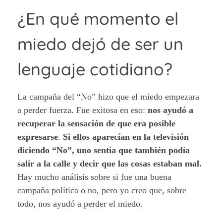
¿En qué momento el
miedo dejó de ser un
lenguaje cotidiano?
La campaña del “No” hizo que el miedo empezara
a perder fuerza. Fue exitosa en eso:
nos ayudó a
recuperar la sensación de que era posible
expresarse
.
Si ellos aparecían en la televisión
diciendo “No”, uno sentía que también podía
salir a la calle y decir que las cosas estaban mal.
Hay mucho análisis sobre si fue una buena
campaña política o no, pero yo creo que, sobre
todo, nos ayudó a perder el miedo.