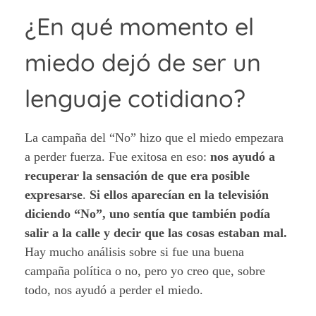
¿En qué momento el
miedo dejó de ser un
lenguaje cotidiano?
La campaña del “No” hizo que el miedo empezara
a perder fuerza. Fue exitosa en eso:
nos ayudó a
recuperar la sensación de que era posible
expresarse
.
Si ellos aparecían en la televisión
diciendo “No”, uno sentía que también podía
salir a la calle y decir que las cosas estaban mal.
Hay mucho análisis sobre si fue una buena
campaña política o no, pero yo creo que, sobre
todo, nos ayudó a perder el miedo.