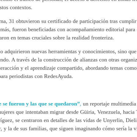
stos contextos.
ma, 31 obtuvieron su certificado de participación tras cumplir
demás, fueron beneficiadas con acompañamiento editorial para 
aron en temas cruciales sobre la realidad fronteriza.
olo adquirieron nuevas herramientas y conocimientos, sino qu
o. A través de la construcción de alianzas con otras organiz
nteracción y el aprendizaje compartido, abordando temas como 
 para periodistas con RedesAyuda.
ue se fueron y las que se quedaron”
,
un reportaje multimedia 
mujeres que intentaban migrar desde Güiria, Venezuela, hacia 
guez, se centraron en detalles de las vidas de Unyerlin, Diel
, y la de sus familias, que siguen imaginando cómo sería la vi