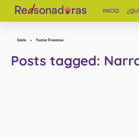
INICIO
¿QU
Red de periodistas venezolanas
Inicio
»
Narrar Fronteras
Posts tagged: Narr