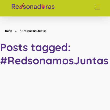
Red de periodistas venezolanas
Inicio
»
#RedsonamosJuntas
Posts tagged:
#RedsonamosJuntas