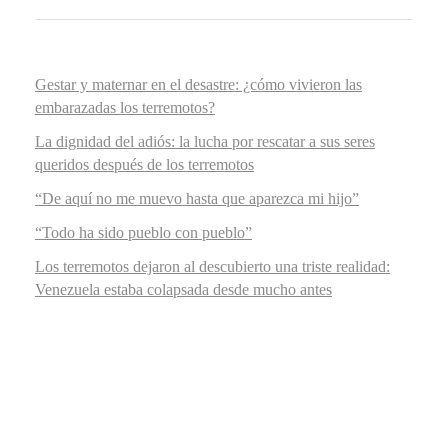
Gestar y maternar en el desastre: ¿cómo vivieron las
embarazadas los terremotos?
La dignidad del adiós: la lucha por rescatar a sus seres
queridos después de los terremotos
“De aquí no me muevo hasta que aparezca mi hijo”
“Todo ha sido pueblo con pueblo”
Los terremotos dejaron al descubierto una triste realidad:
Venezuela estaba colapsada desde mucho antes
COMENTARIOS
RECIENTES